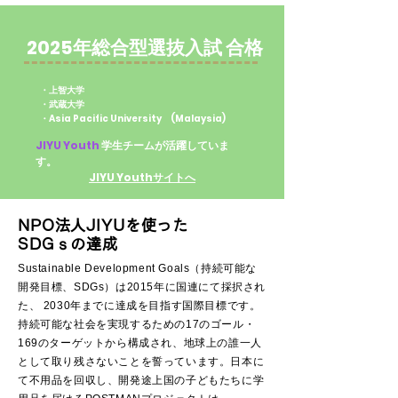
2025年総合型選抜入試 合格
・上智大学
・武蔵大学
・Asia Pacific University (Malaysia)
JIYU Youth
学生チーム
が活躍していま
す。
​
JIYU Youthサイトへ
NPO法人JIYUを使った
SDGｓの達成
Sustainable Development Goals（持続可能な
開発目標、SDGs）は2015年に国連にて採択され
た、 2030年までに達成を目指す国際目標です。
持続可能な社会を実現するための17のゴール・
169のターゲットから構成され、地球上の誰一人
として取り残さないことを誓っています。日本に
て不用品を回収し、開発途上国の子どもたちに学