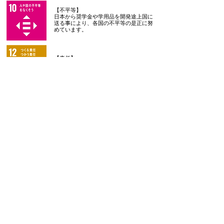
【不平等】
日本から奨学金や学用品を開発途上国に
送る事により、各国の不平等の是正に努
めています。
【責任】
学用品や不用品をリサイクルする事で持
続可能な消費形態に繋がっていきます。
【陸の豊かさ】
学用品やを不用品をリサイクルする事
により森林保護などの資源の損失を減
らしていきます。
【平和と公正】
日本全国から支援されたランドセルを途
上国の子供たちに再利用してもらうこと
で、公正で平和な世界への貢献に繋がっ
ていきます。
【パートナーシップ】
日本では約400の企業・団体・学校と、
開発途上国では15団体・学校とパートナ
ーシップを組み、活動を推進していま
す。