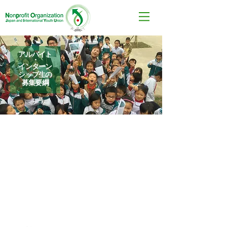
アルバイト
​・
​インターン
シップ生の
募集要綱