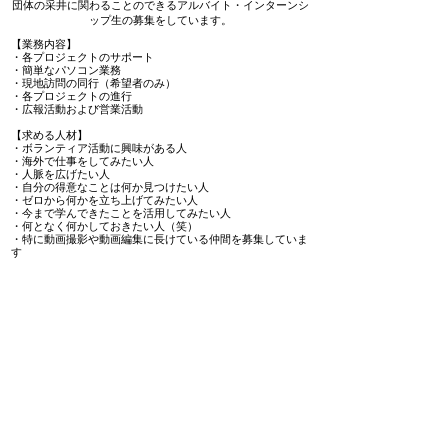
団体の采井に関わることのできるアルバイト・インターンシ
ップ生の募集をしています。
【業務内容】
・各プロジェクトのサポート
・簡単なパソコン業務
・現地訪問の同行（希望者のみ）
・各プロジェクトの進行
・広報活動および営業活動
【求める人材】
・ボランティア活動に興味がある人
・海外で仕事をしてみたい人
・人脈を広げたい人
・自分の得意なことは何か見つけたい人
・ゼロから何かを立ち上げてみたい人
・今まで学んできたことを活用してみたい人
・何となく何かしておきたい人（笑）
​・特に動画撮影や動画編集に長けている仲間を募集していま
す
当団体は役員、ボランティアスタッフは
無報酬で活動しております。
また、アルバイト・インターン生の
前期の人件費合計は
24,918円です。
​なお、宗教活動や政治活動には一切関わりがありません。
また、どのような宗教・政党・国家にも支援をしておりません。