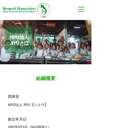
NPO法人
​JIYUとは
​組織概要
団体名
NPO法人 JIYU【ジユウ】
創立年月日
2007年4月1日（NGO時遊人）