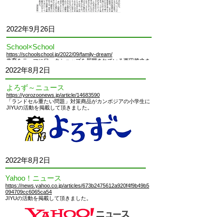
2022
年9月26日
School×School
https://schoolschool.jp/2022/09/family-dream/
共育をテーマにワークショップを展開されている西田雅史さ
んよりインタビューを受けました
。
2022
年8月2日
よろず～ニュース
https://yorozoonews.jp/article/14683590
「ランドセル重たい問題」対策商品がカンボジアの小学生に
JIYUの活動を掲載して頂きました。
2022
年8月2日
Yahoo！ニュース
https://news.yahoo.co.jp/articles/673b2475612a920f4f9b49b5
094709cc6065ca54
JIYUの活動を掲載して頂きました。