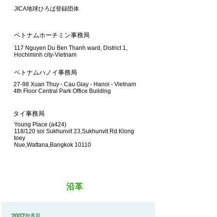
JICA地球ひろば登録団体
​ベトナムホーチミン事務局
117 Nguyen Du Ben Thanh ward, District 1,
Hochiminh city-Vietnam
ベトナムハノイ事務局
27-98 Xuan Thuy - Cau Giay - Hanoi - Vietnam
4th Floor Central Park Office Building
タイ事務局
Young Place (a424)
118/120 soi Sukhunvit 23,Sukhunvit Rd.Klong
toey
Nue,Wattana,Bangkok 10110
​沿革
​2007年5月