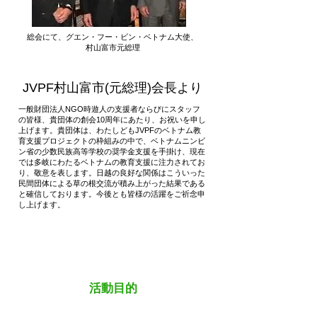
総会にて、
グエン・フー・ビン・ベトナム大使、
村山富市元総理
JVPF村山富市(元総理)会長より
一般財団法人NGO時遊人の支援者ならびにスタッフ
の皆様、貴団体の創会10周年にあたり、お祝いを申し
上げます。貴団体は、わたしどもJVPFのベトナム教
育支援プロジェクトの枠組みの中で、ベトナムニンビ
ン省の少数民族高等学校の奨学金支援を手掛け、現在
では多岐にわたるベトナムの教育支援に注力されてお
り、敬意を表します。日越の良好な関係はこういった
民間団体による草の根交流が積み上がった結果である
と確信しております。今後とも皆様の活躍をご祈念申
し上げます。
​活動目的