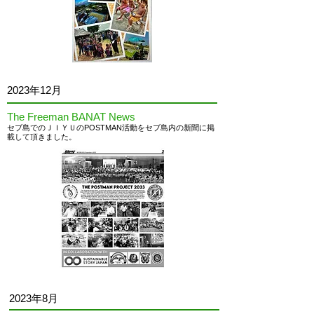
2023
年12月
The Freeman BANAT News
セブ島でのＪＩＹＵのPOSTMAN活動をセブ島内の
新聞に
掲
載して頂きました
。
2023
年8月