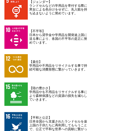
【ジェンダー】
ランドセルなどの学用品を寄付する際に
男女による色分けをせずに、先入観を持
ち込まないように努めています。
【不平等】
日本から奨学金や学用品を開発途上国に
送る事により、各国の不平等の是正に努
めています。
【責任】
学用品や不用品をリサイクルする事で持
続可能な消費形態に繋がっていきます。
【陸の豊かさ】
学用品やを不用品をリサイクルする事に
より森林保護などの資源の損失を減らし
ていきます。
【平和と公正】
日本全国から支援されたランドセルを途
上国の子供たちに再利用してもらうこと
で、公正で平和な世界への貢献に繋がっ