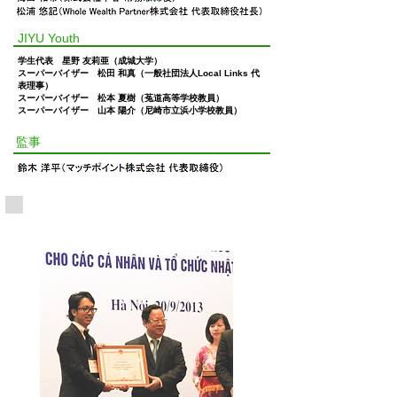
JIYU Youth
学生代表 星野 友莉亜（成城大学）
スーパーバイザー 松田 和真（一般社団法人Local Links 代
表理事）
スーパーバイザー 松本 夏樹（菟道高等学校教員）
​スーパーバイザー 山本 陽介（尼崎市立浜小学校教員）
​監事