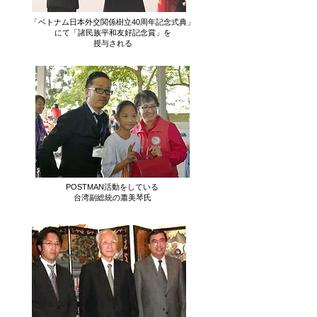
「ベトナム日本外交関係樹立40周年記念式典」
にて
「諸民族平和友好記念賞」を
授与される
POSTMAN活動をしている
​台湾副総統の蕭美琴氏