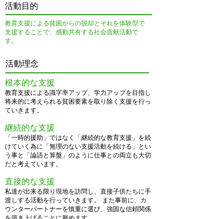
​活動目的
教育支援による貧困からの脱却とそれを体験型で
支援することで、感動共有する社会貢献活動で
す。
​活動理念
根本的な支援
教育支援による識字率アップ、学力アップを目指し
将来的に考えられる貧困要素を取り除く支援を行っ
ていきます。
継続的な支援
「一時的援助」ではなく「継続的な教育支援」を続
けていく為に「無理のない支援活動を続ける」とい
う事と「論語と算盤」のように仕事との両立も大切
だと考えています。
直接的な支援
私達が出来る限り現地を訪問し、直接子供たちに手
渡しする活動を行っていきます。 また事前に、カ
ウンターパートナーを慎重に選び、強固な信頼関係
を築き上げることに努めます。