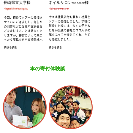
長崎県立大学様
ネイルサロンmacaron様
​Nagasakikenritudaigaku
Neirusaronmacaron​
今回は社員旅行も兼ねて社員と
今回、初めてツアーに参加さ
ツアーに参加しました。学校に
せていただきました。何らか
到着した際には、多くの子ども
の団体などにお金や文房具な
たちが笑顔で会社のロゴ入りの
どを寄付することは数多くあ
旗をふって出迎えてくれ、とて
りますが、寄付によって集ま
も感激しました。
った文房具を自ら直接現地へ
続きを読む
続きを読む
本の寄付体験談
Personal
Personal