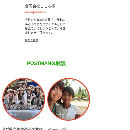
合同会社こころ様
​Goudougaisyakokoro
会社のSDGsの企画で、自宅に
ある不用品をリサイクルとして
役立てようということで、今回
寄付させて頂きます。
続きを読む
POSTMAN体験談
Personal
Personal
山梨県立都留高等学校様
Momojiro様