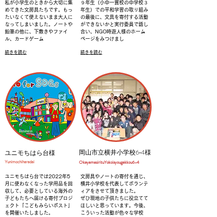
私が小学生のときから大切に集
９年生（小中一貫校の中学校３
めてきた文房具たちです。もっ
年生）での平和学習の取り組み
たいなくて使えないまま大人に
の最後に、文具を寄付する活動
なってしまいました。
ノートや
ができないかと実行委員で話し
鉛筆の他に、下敷きやファイ
合い、NGO時遊人様のホーム
ル、カードゲーム
ページをみつけまし
続きを読む
続きを読む
Business
School
岡山市立横井小学校6‐4様
ユニモちはら台様
​Yunimochiharadai
​OkayamasirituYokoisyougakkou6-4
ユニモちはら台では2022年5
文房具やノートの寄付を通じ、
月に使わなくなった学用品を回
横井小学校を代表してボランテ
収して、必要としている海外の
ィアをさせて頂きました。
子どもたちへ届ける寄付プロジ
ぜひ現地の子供たちに役立てて
ェクト「こどもみらいポスト」
ほしいと思っています。
​今後、
を開催いたしました。
こういった活動が色々な学校