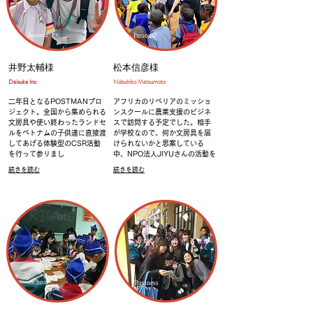
Personal
Personal
井野太輔様
松本信彦様
​Daisuke Ino
Nobuhiko Matsumoto​
二年目となるPOSTMANプロ
アフリカのリベリアのミッショ
ジェクト。全国から集められる
ンスクールに農業支援のビジネ
文房具や使い終わったランドセ
スで訪問する予定でした。相手
ルをベトナムの子供達に直接渡
が学校なので、何か文房具を届
してあげる体験型のCSR活動
けられないかと思案している
を行って参りまし
中、NPO法人JIYUさんの活動を
続きを読む
続きを読む
School
Business