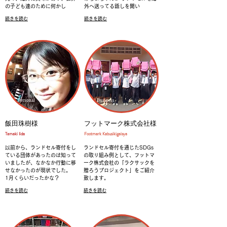
の子ども達のために何かし
外へ送ってる話しを聞い
続きを読む
続きを読む
Personal
Business
飯田珠樹様
フットマーク株式会社様
​Tamaki Iida
​Footmark Kabusikigaisya
以前から、ランドセル寄付をし
ランドセル寄付を通じたSDGs
ている団体があったのは知って
の取り組み例として、フットマ
いましたが、なかなか行動に移
ーク株式会社の「ラクサックを
せなかったのが現状でした。
贈ろうプロジェクト」をご紹介
1月くらいだったかな？
致します。
続きを読む
続きを読む