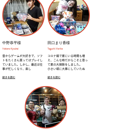
Personal
Personal
中野恭平様
田口まり香様
Nakano Kyouhei
Taguchi Marika
昔からゲームが大好きで、ソフ
コロナ禍で家にいる時間も増
トをたくさん買ってはプレイし
え、こんな時だからこそと思っ
ていました。しかし、最近は仕
て家の大掃除をしました。
事が忙しくなり、楽し
​小さい頃に大事にしていたぬ
続きを読む
続きを読む
​Business