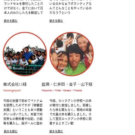
ランドセルを寄付したことだ
いるのかなぁ？ボランティアな
けではなく、
全てにおいて日
んてどんなことをやっているの
本人のわたしたちを歓迎して
だろう？という
続きを読む
続きを読む
Personal
Business
株式会社LS様
益満・仁井田・金子・山下様
​KabusikigaisyaLS
Masumitu・Niida・Kaneko・Ymasita
今回の支援で初めてベトナム
今回、ロックアン小学校への本
を訪問したのですが「体験型
の寄付に参加しました。
到着し
支援」ということもあり感動
たら休む間もなく、現地の本屋
がいっぱいでした。
本屋で何
で大量の本を購入しました。
そ
百冊もの教科書や伝記、小説
して翌日ロックアン小学校に到
等を購入し、段ボールに詰め
着するとすごい歓
続きを読む
続きを読む