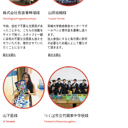
Business
Personal
株式会社長坂養蜂場様
山田祐輔様
​KabusikigaisyaNagasakayouhoujou
​Yuusuke Yamada
今回、会社で不要な文房具があ
宮崎大学救命救急センターでボ
ったことから、こちらの活動を
ールペンと寄付金を募集し送り
サイトで知り、スタッフと一緒
ます。
に自宅の不要な文房具も加えさ
法人参加にすると各方面に許可
せていただき、寄付させていた
が必要なため個人として贈らせ
だくことになりま
て頂きます。
続きを読む
続きを読む
Personal
School
山下藍様
つくば市立竹園東中学校様
​Ai Yamasita
​TukubasirituTakesonotyuugakkou