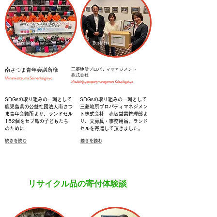
Business
Business
南さつま青年会議所様
三菱地所プロパティマネジメント
株式会社
​Minamisatsuma Seinenkaigisyo
​Mitubishijisyoproperty
manegement
Kabusikigaisya
SDGsの取り組みの一環として
SDGsの取り組みの一環として
鹿児島県の公益社団法人南さつ
三菱地所プロパティマネジメン
ま青年会議所より、ランドセル
ト株式会社 赤坂営業管理部よ
152個をセブ島の子どもたち
り、文房具・事務用品、
ランド
のために
セルを寄贈して頂きました。
続きを読む
続きを読む
リサイクル品の寄付体験談