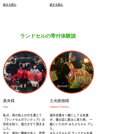
続きを読む
続きを読む
ランドセルの寄付体験談
Personal
Personal
真央様
土光政徳様
​Mao
​Masanori Tutimitu
私は、母の知人の方を通じて
海外支援を一緒にしてる友達
『ランドセルボランティア』の
が、僕の店に飲みに来た時。 一
存在を知り、協力させて頂きま
緒にいたのが みちよちゃん でし
した。
た。
元々、海外に興味があり、世界
みちよちゃんが ランドセルを海