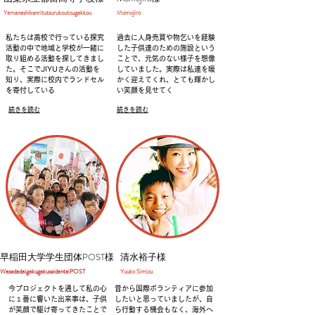
Yamanashikenritutsurukoutougakkou
Momojiro
私たちは高校で行っている探究
過去に人身売買や物乞いを経験
活動の中で地域と学校が一緒に
した子供達のための施設という
取り組める活動を探してきまし
ことで、元気のない様子を想像
た。そこでJIYUさんの活動を
していました。実際は私達を暖
知り、実際に校内でランドセル
かく迎えてくれ、とても輝かし
を寄付している
い
笑顔を見せてく
続きを読む
続きを読む
School
Personal
早稲田大学学生団体POST様
清水裕子様
​WasedadaigakugakuseidantaiPOST
​Yuuko Simizu
今プロジェクトを通して私の心
昔から国際ボランティアに参加
に１番に響いた出来事は、子供
したいと思っていましたが、自
が笑顔で駆け寄ってきたことで
ら行動する機会もなく、海外へ