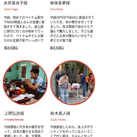
永井菜央子様
林保多夢様
​Naoko Nagai
Tamu Rinpo​
今回、初めてのベトナム旅行
今回はPOSTMANに参加させて
でNGO時遊人さんの支援に参
いただき、本の寄付を行ってき
加させて頂きました。
途上国
ました。
本は現地で自分たちで
に旅行に行くのが初めてだっ
選んで購入しました。子ども達
たので、ベトナムがどんな国
がどんな本が読みたいかな？と
なのか正直不安でいっぱいで
考えなが皆で選
続きを読む
続きを読む
Personal
Personal
上岡弘忠様
鈴木真人様
​Hirotada Kamioka
​Suzuki Masato
今回現地に行き本の寄付を行
今回参加したのも、友人がボラ
って、日本の豊かさを改めて
ンティアをやっているというこ
実感しました。
本、文房具、
とで行く前は、ちゃんとやって