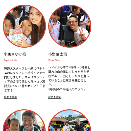
Personal
Personal
小西さやか様
小野健太様
​Sayaka Konisi
​Kenta Ono
ハノイから車で4時間～5時間と
時遊人スタッフと一緒にベトナ
離れた山の奥にもしっかりと学
ムのロックアン小学校へツアー
校があり、割としっかりと整っ
同行しました。今回はボランテ
ていることに驚きを感じまし
ィアの合間で楽しんだハロン湾
た。
観光について書かせていただき
今回初めて時遊人のボランテ
ます！
続きを読む
続きを読む