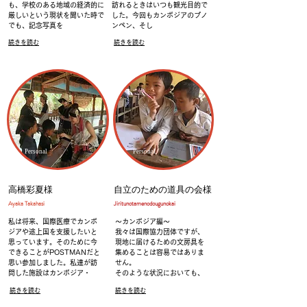
も、学校のある地域の経済的に
訪れるときはいつも観光目的で
厳しいという現状を聞いた時で
した。今回もカンボジアのプノ
でも、記念写真を
ンペン、そし
続きを読む
続きを読む
Personal
Personal
高橋彩夏様
自立のための道具の会様
​Ayaka Takahasi
​Jiritunotamenodougunokai
私は将来、国際医療でカンボ
～カンボジア編～
ジアや途上国を支援したいと
我々は国際協力団体ですが、
思っています。そのために今
現地に届けるための文房具を
できることがPOSTMANだと
集めることは容易ではありま
思い参加しました。私達が訪
せん。
問した施設はカンボジア・
そのような状況においても、
続きを読む
続きを読む