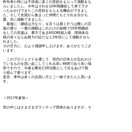
昨年来た時には子供達に多くの笑顔をもらって感動をも
らいましたし、今年はそれを10年間継続して来て下さ
ったおかげでまたこの笑顔をもらえる機会ができまし
た。そして全国から集まった仲間たちとそれを分かち
愛、共に感動できました。
最後に「継続は力なり」を言うは易く行うは難しの言
葉の通り、一番の感動はこれだけの規模で10年間継続
をしての支援は、裏方であるNGO時遊人様、関係各位
様の並々ならぬ努力の証だなと2年目にして感動させら
れました。
その尽力に、心より感謝申し上げます。ありがとうござ
います。
このプロジェクトを通して、現代の日本人が忘れかけ
ているものを思い起こしてくれる良い時間であり良い場
所ですので、今後も弊社CSR活動として社をあげて取
り組んで参ります。
是非、来年は多くの志高い方とご一緒できたらと思いま
す。
＜2017年参加＞​
世の中にはさまざまボランティア団体がありますが、そ
れがその方にちゃんと届いているのかが疑問でなかなか
ボランティア活動に参加する気持ちになれませんでし
た。
ただ、現地に自分たちで運ばれているNGO時遊人の