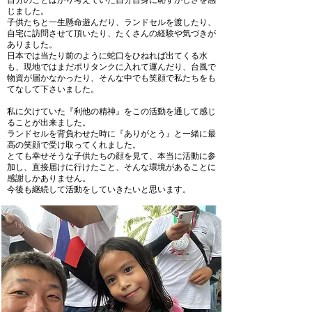
自分のことばかり考えていた自分自身に恥ずかしさを感
じました。
子供たちと一生懸命遊んだり、ランドセルを渡したり、
自宅に訪問させて頂いたり、たくさんの経験や気づきが
ありました。
日本では当たり前のように蛇口をひねれば出てくる水
も、現地ではまだポリタンクに入れて運んだり、台風で
物資が届かなかったり、そんな中でも笑顔で私たちをも
てなして下さいました。
私に欠けていた『利他の精神』をこの活動を通して感じ
ることが出来ました。
ランドセルを背負わせた時に『ありがとう』と一緒に最
高の笑顔で受け取ってくれました。
とても幸せそうな子供たちの顔を見て、本当に活動に参
加し、直接届けに行けたこと、そんな環境があることに
感謝しかありません。
今後も継続して活動をしていきたいと思います。