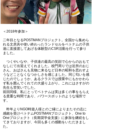
＜2018年参加＞
二年目となるPOSTMANプロジェクト。全国から集めら
れる文房具や使い終わったランドセルをベトナムの子供
達に直接渡してあげる体験型のCSR活動を行って参り
ました。
つくやいなや、子供達の最高の笑顔で心からのおもて
なしにて出迎えてくれました。校門周りでは近所のおじ
さん、おばさんも見物に来るなど日本の昭和を思わすよ
うなどことなくなつかしさを感じました。同じ匂いを感
じたのでしょうか、あるクラスでは授業中にもかかわら
ず私を囲んでくれての大盛り上がり。これにはさすがの
先生も苦笑いでした。
前回同様、私にとってベトナムは実は多くの事をもらえ
る貴重な時間であり、パワースポットのような場所で
す。
昨年よりNGO時遊人様とのご縁によりまたその志に
感銘を受けベトナムPOSTMANプロジェクト、One to
Oneプロジェクト（長期奨学金支援）に参加を継続をし
てきておりますが、今回も多くの感動をいただきまし
た。