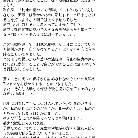
自身が行動を起こしたことはなく最初は正直不安があり
ました。
私自身、『利他の精神』で活動している”つもり”であり
ながら、実際には誰かのために活動する、自己をささげ
る心を持つような人間ではありませんでした。
旅立つ少し前もそれは変わっていませんでした。
旅立つ数週間前に現地で大きな火事があったと知っても
なお何処か他人事のように思っていました。
この活動を通して『利他の精神』が自分には欠けている
と気付かされ、自分が今できることは何かと初心に立ち
帰ることができました。
そのような思いから荷造りの過程や、長靴の協力の声か
けなどに参加することで自分ができることは全てやろう
と行動をしてみました。
驚くことに周りの皆様から詰めきれないぐらいの長靴や
Tシャツをお預かりすることができました。
また「そんな活動ならぜひ今後も協力させて」そのよう
な声も頂きました。
現地に到着しても私は受け入れていただけるのだろう
か、私の活動は届くのだろうか、相手のことより私のこ
とを考えてしまう自分がいました。
そんな不安はバスを降りるなり吹き飛びました。
盛大な歓迎とみんな笑顔。
子供たちだけでなく、先生方や地域の方々も溢れんばか
りの笑顔で私を迎え入れて下さいました。