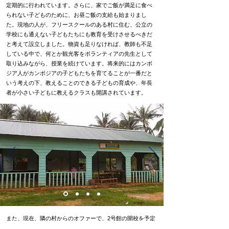
定期的に行われています。さらに、家でご飯が満足に食べ
られない子どものために、お昼ご飯の支給も始まりまし
た。現地の人が、フリースクールのある村に住む、公立の
学校にも通えない子どもたちにも教育を受けさせるべきだ
と考えて設立しました。物資も足りなければ、教師も不足
している中で、何とか観光客をボランティアの先生として
取り込みながら、授業を続けています。将来的にはカンボ
ジア人がカンボジアの子どもたちを育てることが一番だと
いう考えの下、教えることのできる子どもの育成や、年長
者が小さい子どもに教えるクラスも開講されています。
また、現在、隣の村からのオファーで、2号館の開校を予定
しています。シェムリアップにはしっかりとした図書館が