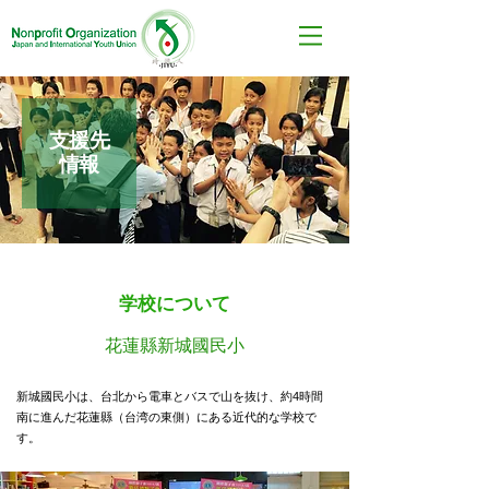
支援先
情報
学校について
花蓮縣新城國民小
新城國民小は、
台北から電車と
バスで山を抜け、約4時間
南に進んだ花蓮縣（台湾の東側）にある近代的な学校で
す。