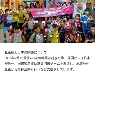
花蓮縣と日本の関係について
2018年2月に震度7の花蓮地震が起きた際、外国からは日本
が唯一、国際緊急援助隊専門家チームを派遣し、地震発生
直後から寄付活動も行うなど支援をしています。
当団体は役員、ボランティアスタッフは
無報酬で活動しております。
また、アルバイト・インターン生の
前期の人件費合計は
24,918円です。
​なお、宗教活動や政治活動には一切関わりがありません。
また、どのような宗教・政党・国家にも支援をしておりません。
お問合わせ・FAQは
こちら
から
スタッフによる講演をご希望の方