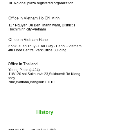
JICA global plaza registered organization
Office in Vietnam Ho Chi Minh
117 Nguyen Du Ben Thanh ward, District 1,
Hochiminh city-Vietnam
Office in Vietnam Hanoi
27-98 Xuan Thuy - Cau Giay - Hanoi - Vietnam
4th Floor Central Park Office Building
Office in Thailand
Young Place (a424)
118/120 soi Sukhunvit 23,Sukhunvit Rd.Klong
toey
Nue,Wattana,Bangkok 10110
​History