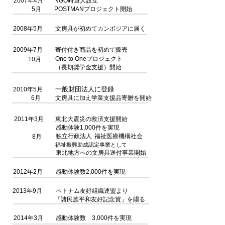
2007年4月
NGO時遊人設立
5月
POSTMANプロジェクト開始
2008年5月
文房具が初めてカンボジアに届く
2009年7月
寄付付き商品を初めて販売
One to Oneプロジェクト
10月
（長期奨学金支援）開始
一般財団法人に登録
2010年5月
6月
文房具に加え学業支援品寄贈を開始
2011年3月
東北大震災の救済支援開始
感動体験1,000件を実現
独立行政法人
福祉医療機構社会
8月
福祉振興助成認定事業として
東北地方への文房具送付事業開始
2012年2月
感動体験数2,000件を実現
2013年9月
ベトナム友好組織連盟より
「諸民族平和友好記念賞」を賜る
2014年3月
感動体験数 3,000件を実現