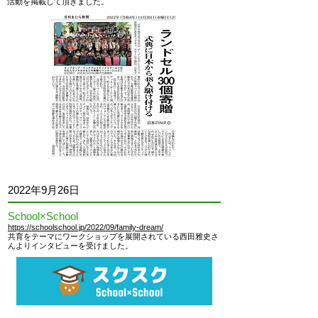
活動を掲載して頂きました
。
2022
年9月26日
School×School
https://schoolschool.jp/2022/09/family-dream/
共育をテーマにワークショップを展開されている西田雅史さ
んよりインタビューを受けました
。