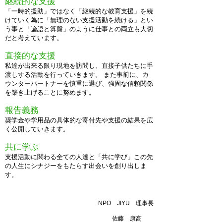
継続的な支援
「一時的援助」ではなく「継続的な教育支援」を続
けていく為に「無理のない支援活動を続ける」とい
う事と「論語と算盤」のように仕事との両立も大切
だと考えています。
直接的な支援
私達が出来る限り現地を訪問し、直接子供たちに手
渡しする活動を行っていきます。 また事前に、カ
ウンターパートナーを慎重に選び、強固な信頼関係
を築き上げることに努めます。
報告義務
奨学金や学用品の具体的な寄付先や支援の結果を広
く公開していきます。
共に学ぶ
支援活動に関わる全ての人達と「共に学び」この先
の人生にシナジーをもたらす出会いを創り出しま
す。
NPO JIYU 理事長
佐藤 康高