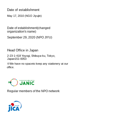
Date of establishment
May 17, 2010 (NGO Jiyujin)
Date of establishment(changed
organization's name)
September 29, 2020 (NPO JIYU)
Head Office in Japan
2-23-1-418
Yoyogi, Shibuya-ku, Tokyo,
Japan151-0053
※We have no spaceto keep any stationery at our
office.
Regular members of the NPO network