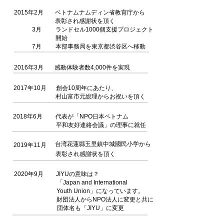
2015年2月
ベトナムナムディン省教育庁から
表彰され感謝状を頂く
3月
ランドセル1000個支援プロジェクト
開始
7月
本部事務局を東京都渋谷区へ移動
2016年3月
感動体験者数4,000件を実現
2017年10月
創会10周年にあたり、
村山富市元総理からお祝いを頂く
2018年6月
代表が「NPO日本ベトナム
平和友好連絡会議」の理事に就任
台湾花蓮縣玉里鎮中城國民小学
から
2019年11月
表彰され感謝状を頂く
2020年9月
JIYUの意味は？
「Japan and International
Youth Union」になっています。
財団法人からNPO法人に変更と共に
団体名も「JIYU」に変更