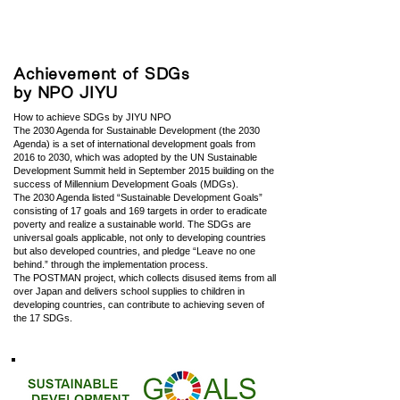
Achievement of SDGs
by NPO JIYU
How to achieve SDGs by JIYU NPO
The 2030 Agenda for Sustainable Development (the 2030
Agenda) is a set of international development goals from
2016 to 2030, which was adopted by the UN Sustainable
Development Summit held in September 2015 building on the
success of Millennium Development Goals (MDGs).
The 2030 Agenda listed “Sustainable Development Goals”
consisting of 17 goals and 169 targets in order to eradicate
poverty and realize a sustainable world. The SDGs are
universal goals applicable, not only to developing countries
but also developed countries, and pledge “Leave no one
behind.” through the implementation process.
The POSTMAN project, which collects disused items from all
over Japan and delivers school supplies to children in
developing countries, can contribute to achieving seven of
the 17 SDGs.