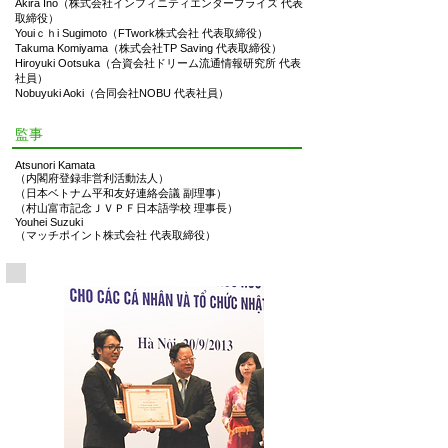
Akira Ino（株式会社インフィニティエンタープライズ 代表
取締役）
Youiｃｈi Sugimoto（FTwork株式会社 代表取締役）
Takuma Komiyama（株式会社TP Saving 代表取締役）
Hiroyuki Ootsuka（合資会社ドリーム流通情報研究所 代表
社員）
​Nobuyuki Aoki（合同会社NOBU 代表社員）
監事
Atsunori Kamata
（内閣府登録非営利活動法人）
（日本ベトナム平和友好連絡会議 副理事）
（村山富市記念ＪＶＰＦ日本語学校 理事長）
Youhei Suzuki
（マッチポイント株式会社 代表取締役）