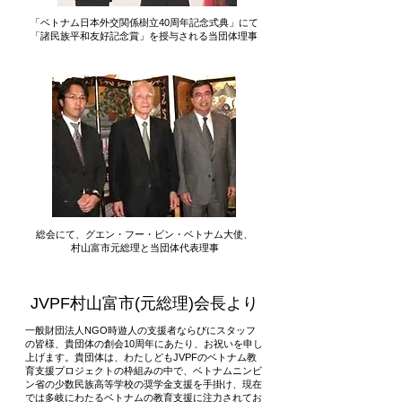
「ベトナム日本外交関係樹立40周年記念式典」にて
「諸民族平和友好記念賞」を授与される当団体理事
総会にて、
グエン・フー・ビン・ベトナム大使、
村山富市元総理と当団体代表理事
JVPF村山富市(元総理)会長より
一般財団法人NGO時遊人の支援者ならびにスタッフ
の皆様、貴団体の創会10周年にあたり、お祝いを申し
上げます。貴団体は、わたしどもJVPFのベトナム教
育支援プロジェクトの枠組みの中で、ベトナムニンビ
ン省の少数民族高等学校の奨学金支援を手掛け、現在
では多岐にわたるベトナムの教育支援に注力されてお