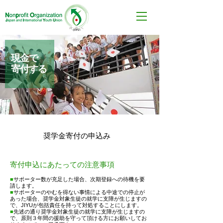
現金で
​寄付する
奨学金寄付の申込み
寄付申込にあたっての注意事項
■
サポーター数が充足した場合、次期登録への待機を要
請します。
■
サポーターのやむを得ない事情による中途での停止が
あった場合、奨学金対象生徒の就学に支障が生じますの
で、JIYUが包括責任を持って対処することにします。
​■
先述の通り奨学金対象生徒の就学に支障が生じますの
で、原則３年間の援助を守って頂ける方にお願いしてお