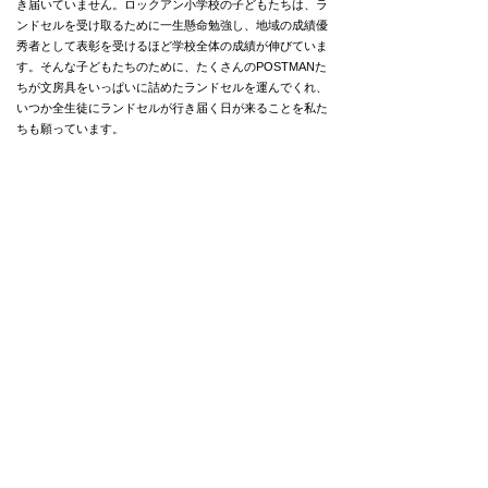
き届いていません。ロックアン小学校の子どもたちは、ラ
ンドセルを受け取るために一生懸命勉強し、地域の成績優
秀者として表彰を受けるほど学校全体の成績が伸びていま
す。そんな子どもたちのために、たくさんのPOSTMANた
ちが文房具をいっぱいに詰めたランドセルを運んでくれ、
いつか全生徒にランドセルが行き届く日が来ることを私た
ちも願っています。
当団体は役員、ボランティアスタッフは
無報酬で活動しております。
また、アルバイト・インターン生の
前期の人件費合計は
24,918円です。
​なお、宗教活動や政治活動には一切関わりがありません。
また、どのような宗教・政党・国家にも支援をしておりません。