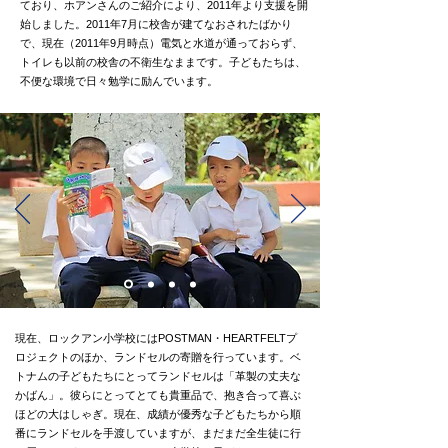
ており、ホアンさんのご紹介により、2011年より支援を開
始しました。2011年7月に校舎が建てなおされたばかり
で、現在（2011年9月時点）電気と水道が通っておらず、
トイレも以前の校舎の不衛生なままです。子どもたちは、
不便な環境で日々勉学に励んでいます。
現在、ロックアン小学校にはPOSTMAN・HEARTFELTプ
ロジェクトのほか、ランドセルの寄贈を行っています。ベ
トナムの子どもたちにとってランドセルは「革製の丈夫な
かばん」。彼らにとってとても貴重品で、抱き合って喜ぶ
ほどの大はしゃぎ。現在、成績が優秀な子どもたちから順
番にランドセルを手渡していますが、まだまだ全生徒に行